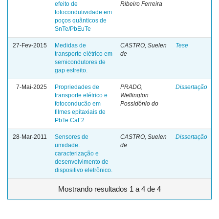
efeito de
Ribeiro Ferreira
fotocondutividade em
poços quânticos de
SnTe/PbEuTe
27-Fev-2015
Medidas de
CASTRO, Suelen
Tese
transporte elétrico em
de
semicondutores de
gap estreito.
7-Mai-2025
Propriedades de
PRADO,
Dissertação
transporte elétrico e
Wellington
fotoconducão em
Possidônio do
filmes epitaxiais de
PbTe:CaF2
28-Mar-2011
Sensores de
CASTRO, Suelen
Dissertação
umidade:
de
caracterização e
desenvolvimento de
dispositivo eletrônico.
Mostrando resultados 1 a 4 de 4