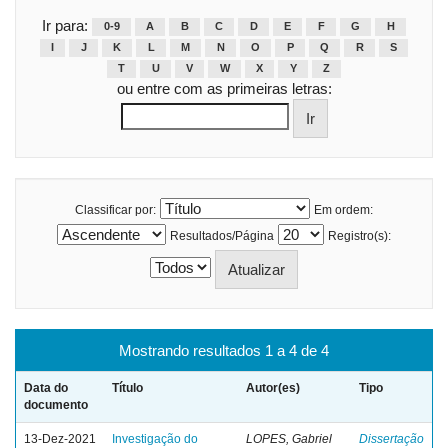
Ir para:
0-9
A
B
C
D
E
F
G
H
I
J
K
L
M
N
O
P
Q
R
S
T
U
V
W
X
Y
Z
ou entre com as primeiras letras:
Classificar por:
Em ordem:
Resultados/Página
Registro(s):
Mostrando resultados 1 a 4 de 4
Data do
Título
Autor(es)
Tipo
documento
13-Dez-2021
Investigação do
LOPES, Gabriel
Dissertação