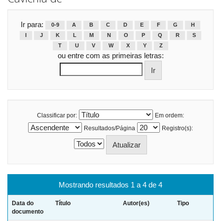
Ir para:
0-9
A
B
C
D
E
F
G
H
I
J
K
L
M
N
O
P
Q
R
S
T
U
V
W
X
Y
Z
ou entre com as primeiras letras:
Classificar por:
Em ordem:
Resultados/Página
Registro(s):
Mostrando resultados 1 a 4 de 4
Data do
Título
Autor(es)
Tipo
documento