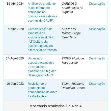
19-Abr-2024
Análise do gradiente
CARDOSO,
Dissertação
radial interno de
André Felipe de
abundâncias
Siqueira
químicas em galáxias
espirais do CALIFA
5-Mar-2020
Caracterização da
SIQUEIRA,
Dissertação
atmosfera de
Marcos Felipe
exoplanetas do tipo
Faria Terra
hot-júpiters via
espectrofotometria
diferencial do trânsito
24-Ago-2020
Um estudo
BRITO, Monique
Dissertação
espectrofotométrico
Marques de
de nebulosas
planetárias e regiões
HII na galáxia M83
16-Jun-2023
Revisitando o
SILVA, Adalberto
Dissertação
gradiente de
Rafael da Cunha
abundâncias do disco
da Via Láctea
Mostrando resultados 1 a 4 de 4