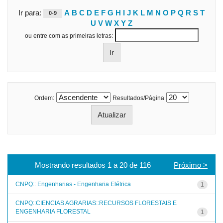
Ir para:
A
B
C
D
E
F
G
H
I
J
K
L
M
N
O
P
Q
R
S
T
0-9
U
V
W
X
Y
Z
ou entre com as primeiras letras:
Ordem:
Resultados/Página
Mostrando resultados 1 a 20 de 116
Próximo >
CNPQ:: Engenharias - Engenharia Elétrica
1
CNPQ::CIENCIAS AGRARIAS::RECURSOS FLORESTAIS E
ENGENHARIA FLORESTAL
1