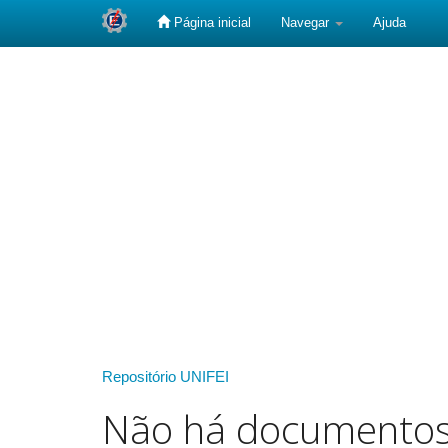
Página inicial
Navegar
Ajuda
Skip
navigation
Repositório UNIFEI
Não há documento