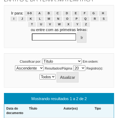
Ir para:
0-9
A
B
C
D
E
F
G
H
I
J
K
L
M
N
O
P
Q
R
S
T
U
V
W
X
Y
Z
ou entre com as primeiras letras:
Classificar por:
Em ordem:
Resultados/Página
Registro(s):
Mostrando resultados 1 a 2 de 2
Data do
Título
Autor(es)
Tipo
documento