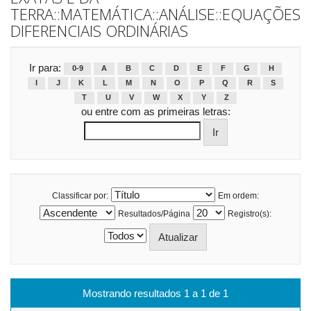
TERRA::MATEMÁTICA::ANÁLISE::EQUAÇÕES
DIFERENCIAIS ORDINÁRIAS
Ir para:
0-9
A
B
C
D
E
F
G
H
I
J
K
L
M
N
O
P
Q
R
S
T
U
V
W
X
Y
Z
ou entre com as primeiras letras:
Classificar por:
Em ordem:
Resultados/Página
Registro(s):
Mostrando resultados 1 a 1 de 1