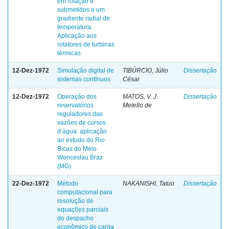
em rotação e
submetidos a um
gradiente radial de
temperatura.
Aplicação aos
rotatores de turbinas
térmicas
12-Dez-1972
Simulação digital de
TIBÚRCIO, Júlio
Dissertação
sistemas contínuos
César
12-Dez-1972
Operação dos
MATOS, V. J.
Dissertação
reservatórios
Metello de
reguladores das
vazões de cursos
d’água: aplicação
ao estudo do Rio
Bicas do Meio
Wenceslau Braz
(MG)
22-Dez-1972
Método
NAKANISHI, Tatuo
Dissertação
computacional para
resolução de
equações parciais
do despacho
econômico de carga