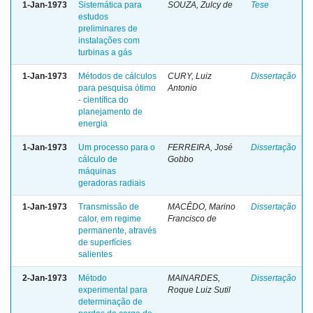
1-Jan-1973
Sistemática para
SOUZA, Zulcy de
Tese
estudos
preliminares de
instalações com
turbinas a gás
1-Jan-1973
Métodos de cálculos
CURY, Luiz
Dissertação
para pesquisa ótimo
Antonio
- científica do
planejamento de
energia
1-Jan-1973
Um processo para o
FERREIRA, José
Dissertação
cálculo de
Gobbo
máquinas
geradoras radiais
1-Jan-1973
Transmissão de
MACÊDO, Marino
Dissertação
calor, em regime
Francisco de
permanente, através
de superfícies
salientes
2-Jan-1973
Método
MAINARDES,
Dissertação
experimental para
Roque Luiz Sutil
determinação de