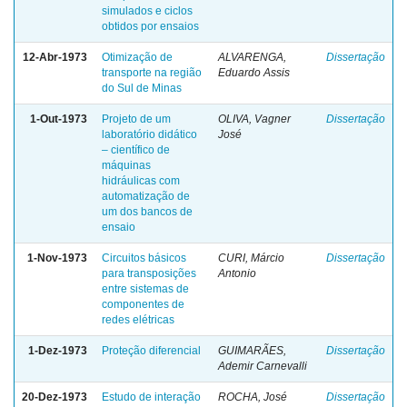
simulados e ciclos
obtidos por ensaios
12-Abr-1973
Otimização de
ALVARENGA,
Dissertação
transporte na região
Eduardo Assis
do Sul de Minas
1-Out-1973
Projeto de um
OLIVA, Vagner
Dissertação
laboratório didático
José
– científico de
máquinas
hidráulicas com
automatização de
um dos bancos de
ensaio
1-Nov-1973
Circuitos básicos
CURI, Márcio
Dissertação
para transposições
Antonio
entre sistemas de
componentes de
redes elétricas
1-Dez-1973
Proteção diferencial
GUIMARÃES,
Dissertação
Ademir Carnevalli
20-Dez-1973
Estudo de interação
ROCHA, José
Dissertação