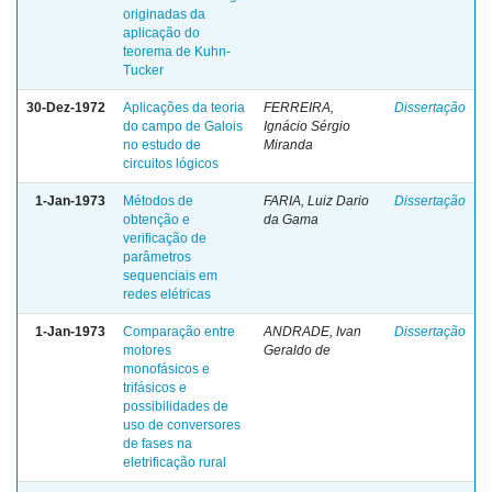
originadas da
aplicação do
teorema de Kuhn-
Tucker
30-Dez-1972
Aplicações da teoria
FERREIRA,
Dissertação
do campo de Galois
Ignácio Sérgio
no estudo de
Miranda
circuitos lógicos
1-Jan-1973
Métodos de
FARIA, Luiz Dario
Dissertação
obtenção e
da Gama
verificação de
parâmetros
sequenciais em
redes elétricas
1-Jan-1973
Comparação entre
ANDRADE, Ivan
Dissertação
motores
Geraldo de
monofásicos e
trifásicos e
possibilidades de
uso de conversores
de fases na
eletrificação rural