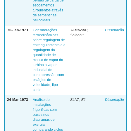
perdas de carga de
escoamentos
turbulentos através
de serpentinas
helicoidais
30-Jan-1973
Considerações
YAMAZAKI,
Dissertação
termodinâmicas
Shinobu
sobre regulagem de
estrangulamento e a
regulagem da
quantidade de
massa de vapor da
turbina a vapor
industrial de
contrapressão, com
estágios de
velocidade, tipo
curtis
24-Mar-1973
Análise de
SILVA, Eli
Dissertação
instalações
frigoríficas com
bases nos
diagramas de
exergia
comparando ciclos