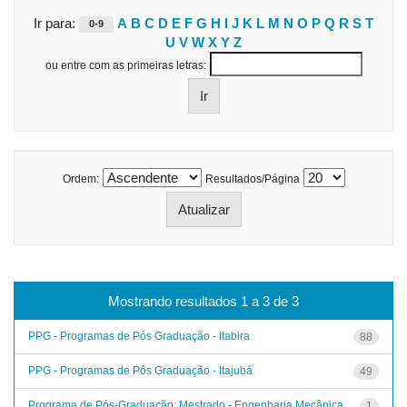
Ir para:
A
B
C
D
E
F
G
H
I
J
K
L
M
N
O
P
Q
R
S
T
0-9
U
V
W
X
Y
Z
ou entre com as primeiras letras:
Ordem:
Resultados/Página
Mostrando resultados 1 a 3 de 3
PPG - Programas de Pós Graduação - Itabira
88
PPG - Programas de Pós Graduação - Itajubá
49
Programa de Pós-Graduação: Mestrado - Engenharia Mecânica
1