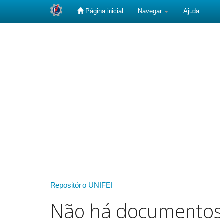
Página inicial
Navegar
Ajuda
Skip
navigation
Repositório UNIFEI
Não há documento