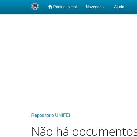
Página inicial
Navegar
Ajuda
Skip
navigation
Repositório UNIFEI
Não há documento