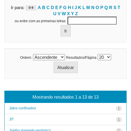
Ir para:
A
B
C
D
E
F
G
H
I
J
K
L
M
N
O
P
Q
R
S
T
0-9
U
V
W
X
Y
Z
ou entre com as primeiras letras:
Ordem:
Resultados/Página
Mostrando resultados 1 a 13 de 13
Jatos confinados
1
JIT
1
Joelho magneto-reológico
1