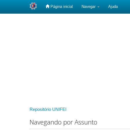
Página inicial
Navegar
Ajuda
Skip
navigation
Repositório UNIFEI
Navegando por Assunto