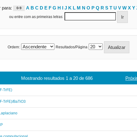
r para:
A
B
C
D
E
F
G
H
I
J
K
L
M
N
O
P
Q
R
S
T
U
V
W
X
Y
0-9
ou entre com as primeiras letras:
Ordem:
Resultados/Página
Mostrando resultados 1 a 20 de 686
Próxi
F-TrFE)
F-TrFE)/BaTiO3
Laplaciano
2P
te computacional