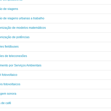
ão de viagens
o de viagens urbanas a trabalho
onização de modelos matemáticos
nização de potências
es fieldbuses
ões de teleconexões
ento por Serviços Ambientais
l fotovoltaico
is fotovoltaicos
agem sonora
 de café