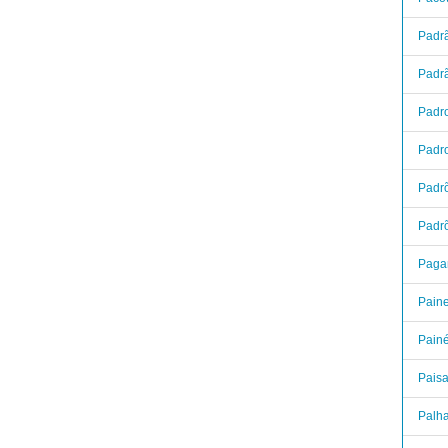
Padr
Padrã
Padr
Padro
Padrõ
Padr
Pagam
Paine
Painé
Pais
Palha