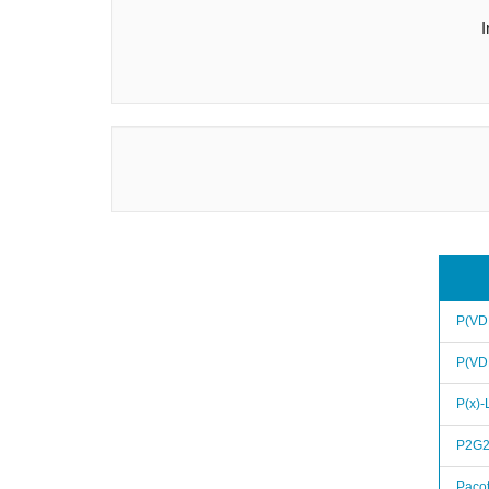
I
P(VD
P(VD
P(x)-
P2G
Paco