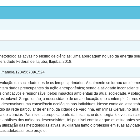
odologias ativas no ensino de ciências: Uma abordagem no uso da energia solar 
rsidade Federal de Itajubá, Itajubá, 2018.
jspui/handle/123456789/1524
lução da sociedade desde os tempos primários. Atualmente se tornou um elemento
ntam dados preocupantes da ação antropogênica; sendo a atividade inconscient
 significativos e responsável pelos impactos ambientais da atual sociedade. A sol
ustentável. Surge, então, a necessidade de uma educação que contemple fatores so
desenvolver uma consciência ecológica nos indivíduos. Nesse contexto, este trab
gio da rede particular de ensino, da cidade de Varginha, em Minas Gerais, no qual
a de ciências. Para isso, a proposta parte da instalação de energia fotovoltaica c
s e análises dos métodos desenvolvidos, foi possível constatar que os estudantes 
 a utilização das metodologias ativas, auxiliaram tanto o professor em suas ativi
cas adotadas neste projeto.