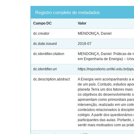
Registro completo de metadados
Campo DC
Valor
dc.creator
MENDONÇA, Daniel
dc.date.issued
2018-07
dc.identifier.citation
MENDONÇA, Daniel. Práticas de met
em Engenharia de Energia) – Unive
dc.identifier.uri
https://repositorio.unifei.edu.br/
dc.description.abstract
A Energia vem acompanhando a evo
de um país. Contudo, estudos apo
planeta Terra um dos fatores mais
os objetivos do desenvolvimento s
apresentam como primordiais para 
intervenção, realizado em um colé
conteúdos relacionados à disciplin
colégio. A partir dos questionário
participantes das aulas. Portanto,
sentir mais motivados com as práti