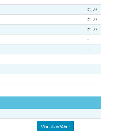
pt_BR
pt_BR
pt_BR
-
-
-
-
Visualizar/Abrir