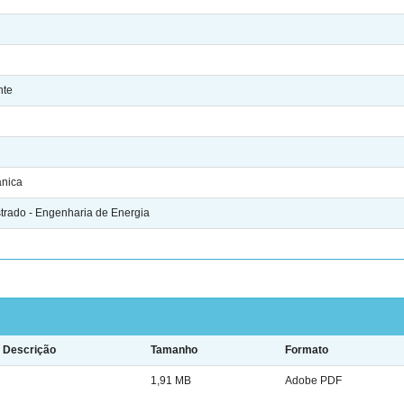
nte
ânica
rado - Engenharia de Energia
Descrição
Tamanho
Formato
1,91 MB
Adobe PDF