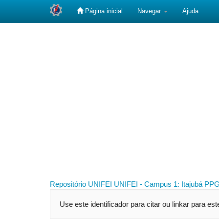
Página inicial
Navegar
Ajuda
Skip
navigation
Repositório UNIFEI
UNIFEI - Campus 1: Itajubá
PPG
Use este identificador para citar ou linkar para es