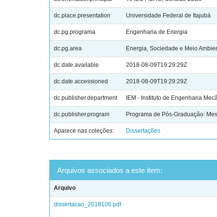
dc.place.presentation
Universidade Federal de Itajubá
dc.pg.programa
Engenharia de Energia
dc.pg.area
Energia, Sociedade e Meio Ambie
dc.date.available
2018-08-09T19:29:29Z
dc.date.accessioned
2018-08-09T19:29:29Z
dc.publisher.department
IEM - Instituto de Engenharia Mec
dc.publisher.program
Programa de Pós-Graduação: Mest
Aparece nas coleções:
Dissertações
Arquivos associados a este item:
Arquivo
dissertacao_2018106.pdf