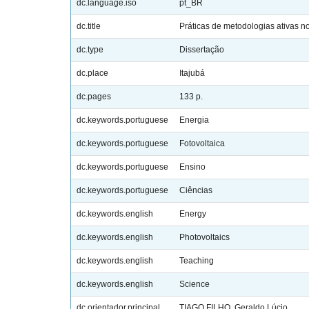
dc.language.iso
pt_BR
dc.title
Práticas de metodologias ativas n
dc.type
Dissertação
dc.place
Itajubá
dc.pages
133 p.
dc.keywords.portuguese
Energia
dc.keywords.portuguese
Fotovoltaica
dc.keywords.portuguese
Ensino
dc.keywords.portuguese
Ciências
dc.keywords.english
Energy
dc.keywords.english
Photovoltaics
dc.keywords.english
Teaching
dc.keywords.english
Science
dc.orientador.principal
TIAGO FILHO, Geraldo Lúcio