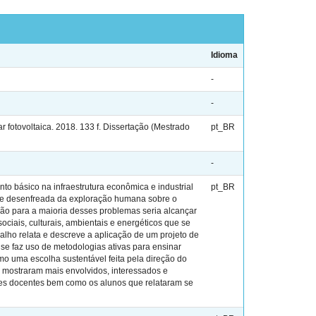
Idioma
-
-
fotovoltaica. 2018. 133 f. Dissertação (Mestrado
pt_BR
-
 básico na infraestrutura econômica e industrial
pt_BR
e e desenfreada da exploração humana sobre o
ução para a maioria desses problemas seria alcançar
ciais, culturais, ambientais e energéticos que se
alho relata e descreve a aplicação de um projeto de
 se faz uso de metodologias ativas para ensinar
omo uma escolha sustentável feita pela direção do
se mostraram mais envolvidos, interessados e
dades docentes bem como os alunos que relataram se