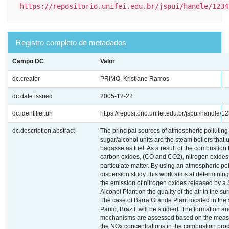
https://repositorio.unifei.edu.br/jspui/handle/1234
Registro completo de metadados
Campo DC
Valor
dc.creator
PRIMO, Kristiane Ramos
dc.date.issued
2005-12-22
dc.identifier.uri
https://repositorio.unifei.edu.br/jspui/handle
dc.description.abstract
The principal sources of atmospheric polluting
sugar/alcohol units are the steam boilers that
bagasse as fuel. As a result of the combustion 
carbon oxides, (CO and CO2), nitrogen oxide
particulate matter. By using an atmospheric pol
dispersion study, this work aims at determining
the emission of nitrogen oxides released by a
Alcohol Plant on the quality of the air in the s
The case of Barra Grande Plant located in the 
Paulo, Brazil, will be studied. The formation an
mechanisms are assessed based on the meas
the NOx concentrations in the combustion pro