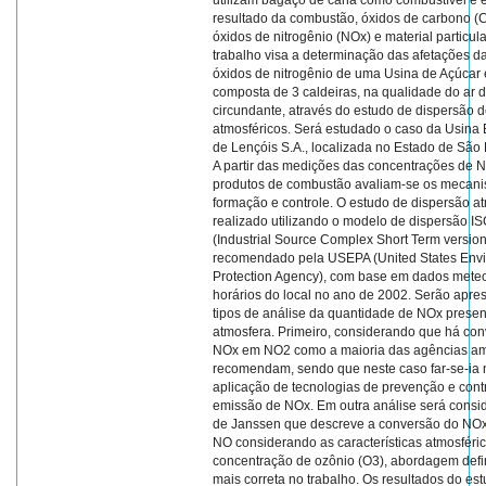
utilizam bagaço de cana como combustível e
resultado da combustão, óxidos de carbono (
óxidos de nitrogênio (NOx) e material particul
trabalho visa a determinação das afetações d
óxidos de nitrogênio de uma Usina de Açúcar 
composta de 3 caldeiras, na qualidade do ar 
circundante, através do estudo de dispersão 
atmosféricos. Será estudado o caso da Usina
de Lençóis S.A., localizada no Estado de São P
A partir das medições das concentrações de 
produtos de combustão avaliam-se os mecan
formação e controle. O estudo de dispersão at
realizado utilizando o modelo de dispersão I
(Industrial Source Complex Short Term version
recomendado pela USEPA (United States Env
Protection Agency), com base em dados mete
horários do local no ano de 2002. Serão apre
tipos de análise da quantidade de NOx presen
atmosfera. Primeiro, considerando que há con
NOx em NO2 como a maioria das agências am
recomendam, sendo que neste caso far-se-ia 
aplicação de tecnologias de prevenção e cont
emissão de NOx. Em outra análise será consi
de Janssen que descreve a conversão do NO
NO considerando as características atmosféric
concentração de ozônio (O3), abordagem def
mais correta no trabalho. Os resultados do es