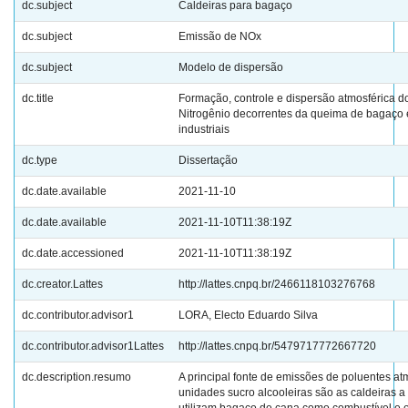
dc.subject
Caldeiras para bagaço
dc.subject
Emissão de NOx
dc.subject
Modelo de dispersão
dc.title
Formação, controle e dispersão atmosférica d
Nitrogênio decorrentes da queima de bagaço 
industriais
dc.type
Dissertação
dc.date.available
2021-11-10
dc.date.available
2021-11-10T11:38:19Z
dc.date.accessioned
2021-11-10T11:38:19Z
dc.creator.Lattes
http://lattes.cnpq.br/2466118103276768
dc.contributor.advisor1
LORA, Electo Eduardo Silva
dc.contributor.advisor1Lattes
http://lattes.cnpq.br/5479717772667720
dc.description.resumo
A principal fonte de emissões de poluentes at
unidades sucro alcooleiras são as caldeiras a