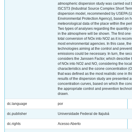
atmospheric dispersion study was carried out 
ISCST3 (Industrial Source Complex Short Term
dispersion model, recommended by USEPA (Un
Environmental Protection Agency), based on h
meteorological data of the place within the per
Two types of analyses regarding the quantity 
in the atmosphere will be shown. The first one
total conversion of NOx into NO2 as it is rec
most environmental agencies. In this case, the
technologies aiming at the control and preven
emissions could be necessary. In turn, the sec
considers the Janssen Factor, which describe 
of NOx into NO2 and NO, considering the loca
characteristics and the ozone concentration (
that was defined as the most realistic one in th
results of the dispersion study are presented 
concentration curves, based on which the con
the appropriate control and prevention techno
drawn.
dc.language
por
dc.publisher
Universidade Federal de Itajubá
dc.rights
Acesso Aberto