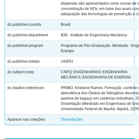
dispersão são apresentados como curvas de i
concentração de NOx, em base das quais conc
adequação das tecnologias de prevenção e co
dc.publisher.country
Brasil
dc.publisher.department
IEM - Instituto de Engenharia Mecânica
dc.publisher.program
Programa de Pós-Graduação: Mestrado - Eng
Energia
dc.publisher.initials
UNIFEI
dc.subject.cnpq
CNPQ::ENGENHARIAS::ENGENHARIA
MECÂNICA::ENGENHARIA DE ENERGIA
dc.relation.references
PRIMO, Kristiane Ramos. Formação, controle 
atmosférica dos Óxidos de Nitrogênio decorre
queima de bagaço em caldeiras industriais. 20
Dissertação (Mestrado em Engenharia de Ener
Universidade Federal de Itajubá, Itajubá, 2005
Aparece nas coleções:
Dissertações