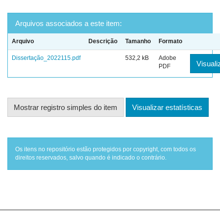
Arquivos associados a este item:
Arquivo
Descrição
Tamanho
Formato
Dissertação_2022115.pdf
532,2 kB
Adobe
Visuali
PDF
Mostrar registro simples do item
Visualizar estatísticas
Os itens no repositório estão protegidos por copyright, com todos os
direitos reservados, salvo quando é indicado o contrário.