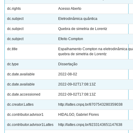
dc.rights
Acesso Aberto
dc.subject
Eletrodinâmica quântica
dc.subject
Quebra de simetria de Lorentz
dc.subject
Efeito Compton
dc.title
Espalhamento Compton na eletrodinâmica qu
quebra de simetria de Lorentz
dc.type
Dissertação
dc.date.available
2022-08-02
dc.date.available
2022-09-02T17:08:13Z
dc.date.accessioned
2022-09-02T17:08:13Z
dc.creator.Lattes
http://lattes.cnpq.br/8707543280359038
dc.contributor.advisor1
HIDALGO, Gabriel Flores
dc.contributor.advisor1Lattes
http://lattes.cnpq.br/9233143651147638