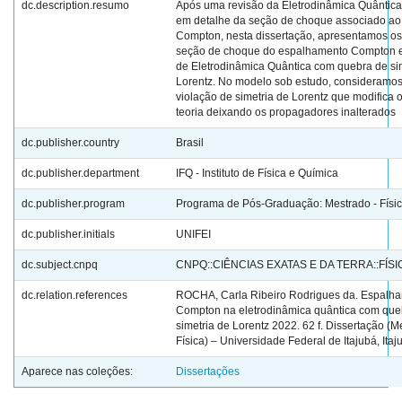
dc.description.resumo
Após uma revisão da Eletrodinâmica Quântica 
em detalhe da seção de choque associado ao 
Compton, nesta dissertação, apresentamos os
seção de choque do espalhamento Compton
de Eletrodinâmica Quântica com quebra de si
Lorentz. No modelo sob estudo, consideramo
violação de simetria de Lorentz que modifica o
teoria deixando os propagadores inalterados
dc.publisher.country
Brasil
dc.publisher.department
IFQ - Instituto de Física e Química
dc.publisher.program
Programa de Pós-Graduação: Mestrado - Físi
dc.publisher.initials
UNIFEI
dc.subject.cnpq
CNPQ::CIÊNCIAS EXATAS E DA TERRA::FÍSI
dc.relation.references
ROCHA, Carla Ribeiro Rodrigues da. Espalh
Compton na eletrodinâmica quântica com que
simetria de Lorentz 2022. 62 f. Dissertação (
Física) – Universidade Federal de Itajubá, Itaj
Aparece nas coleções:
Dissertações