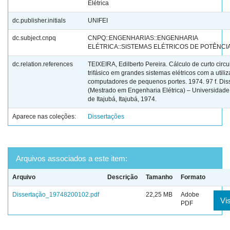
Elétrica
dc.publisher.initials
UNIFEI
dc.subject.cnpq
CNPQ::ENGENHARIAS::ENGENHARIA
ELÉTRICA::SISTEMAS ELÉTRICOS DE POTÊNCI
dc.relation.references
TEIXEIRA, Edilberto Pereira. Cálculo de curto circu
trifásico em grandes sistemas elétricos com a utili
computadores de pequenos portes. 1974. 97 f. Dis
(Mestrado em Engenharia Elétrica) – Universidade
de Itajubá, Itajubá, 1974.
Aparece nas coleções:
Dissertações
Arquivos associados a este item:
Arquivo
Descrição
Tamanho
Formato
Dissertação_19748200102.pdf
22,25 MB
Adobe
Vis
PDF