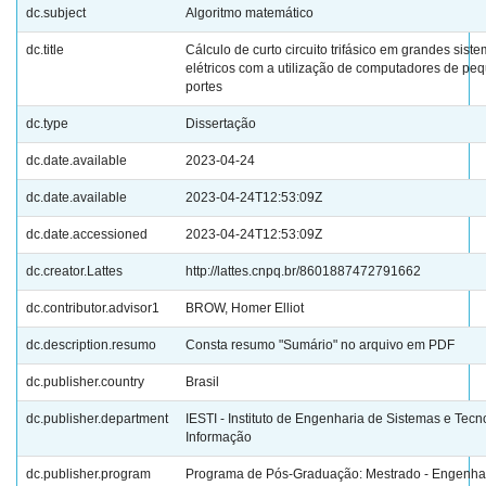
dc.subject
Algoritmo matemático
dc.title
Cálculo de curto circuito trifásico em grandes sist
elétricos com a utilização de computadores de pe
portes
dc.type
Dissertação
dc.date.available
2023-04-24
dc.date.available
2023-04-24T12:53:09Z
dc.date.accessioned
2023-04-24T12:53:09Z
dc.creator.Lattes
http://lattes.cnpq.br/8601887472791662
dc.contributor.advisor1
BROW, Homer Elliot
dc.description.resumo
Consta resumo "Sumário" no arquivo em PDF
dc.publisher.country
Brasil
dc.publisher.department
IESTI - Instituto de Engenharia de Sistemas e Tecn
Informação
dc.publisher.program
Programa de Pós-Graduação: Mestrado - Engenha