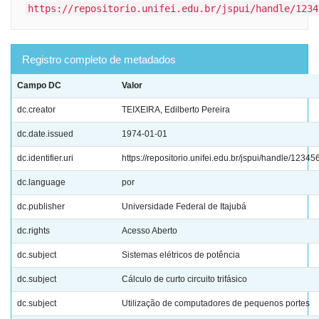
https://repositorio.unifei.edu.br/jspui/handle/1234
Registro completo de metadados
Campo DC
Valor
dc.creator
TEIXEIRA, Edilberto Pereira
dc.date.issued
1974-01-01
dc.identifier.uri
https://repositorio.unifei.edu.br/jspui/handle/1234
dc.language
por
dc.publisher
Universidade Federal de Itajubá
dc.rights
Acesso Aberto
dc.subject
Sistemas elétricos de potência
dc.subject
Cálculo de curto circuito trifásico
dc.subject
Utilização de computadores de pequenos portes