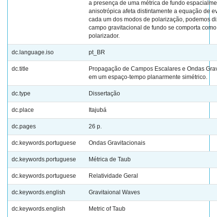
a presença de uma métrica de fundo espacialme
anisotrópica afeta distintamente a equação de e
cada um dos modos de polarização, podemos di
campo gravitacional de fundo se comporta com
polarizador.
dc.language.iso
pt_BR
dc.title
Propagação de Campos Escalares e Ondas Grav
em um espaço-tempo planarmente simétrico.
dc.type
Dissertação
dc.place
Itajubá
dc.pages
26 p.
dc.keywords.portuguese
Ondas Gravitacionais
dc.keywords.portuguese
Métrica de Taub
dc.keywords.portuguese
Relatividade Geral
dc.keywords.english
Gravitaional Waves
dc.keywords.english
Metric of Taub