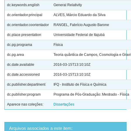
dc.keywords.english
General Relativity
dc.orientador.principal
ALVES, Márcio Eduardo da Silva
dc.orientador.coorientador
RANGEL, Fabrício Augusto Barone
dc.place.presentation
Universidade Federal de Itajubá
dc.pg.programa
Física
dc.pg.area
Teoria quântica de Campos, Cosmologia e Gravi
dc.date.available
2016-03-15T13:10:10Z
dc.date.accessioned
2016-03-15T13:10:10Z
dc.publisher.department
IFQ - Instituto de Física e Química
dc.publisher.program
Programa de Pós-Graduação: Mestrado - Física
Aparece nas coleções:
Dissertações
Arquivos associados a este item: