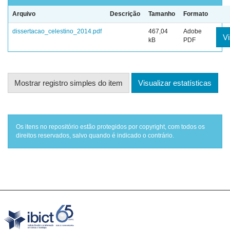
Arquivo
Descrição
Tamanho
Formato
dissertacao_celestino_2014.pdf
467,04
Adobe
Vi
kB
PDF
Mostrar registro simples do item
Visualizar estatísticas
Os itens no repositório estão protegidos por copyright, com todos os
direitos reservados, salvo quando é indicado o contrário.