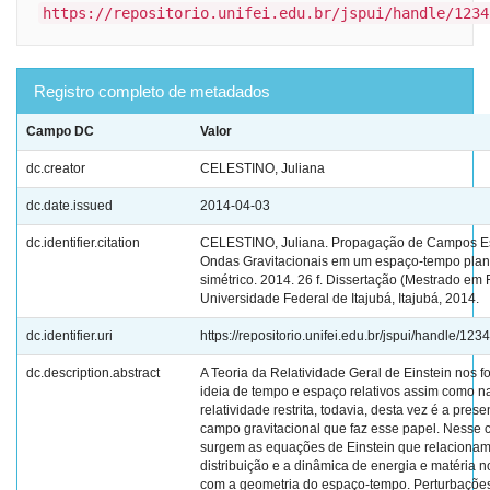
https://repositorio.unifei.edu.br/jspui/handle/1234
Registro completo de metadados
Campo DC
Valor
dc.creator
CELESTINO, Juliana
dc.date.issued
2014-04-03
dc.identifier.citation
CELESTINO, Juliana. Propagação de Campos Es
Ondas Gravitacionais em um espaço-tempo pla
simétrico. 2014. 26 f. Dissertação (Mestrado em F
Universidade Federal de Itajubá, Itajubá, 2014.
dc.identifier.uri
https://repositorio.unifei.edu.br/jspui/handle/12
dc.description.abstract
A Teoria da Relatividade Geral de Einstein nos f
ideia de tempo e espaço relativos assim como n
relatividade restrita, todavia, desta vez é a pres
campo gravitacional que faz esse papel. Nesse 
surgem as equações de Einstein que relacionam
distribuição e a dinâmica de energia e matéria n
com a geometria do espaço-tempo. Perturbaçõe