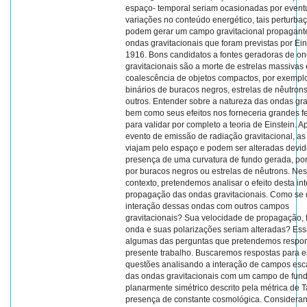
espaço- temporal seriam ocasionadas por event
variações no conteúdo energético, tais perturba
podem gerar um campo gravitacional propagante
ondas gravitacionais que foram previstas por Ei
1916. Bons candidatos a fontes geradoras de o
gravitacionais são a morte de estrelas massivas 
coalescência de objetos compactos, por exemplo
binários de buracos negros, estrelas de nêutrons
outros. Entender sobre a natureza das ondas gra
bem como seus efeitos nos forneceria grandes f
para validar por completo a teoria de Einstein. 
evento de emissão de radiação gravitacional, a
viajam pelo espaço e podem ser alteradas devid
presença de uma curvatura de fundo gerada, po
por buracos negros ou estrelas de nêutrons. Ne
contexto, pretendemos analisar o efeito desta in
propagação das ondas gravitacionais. Como se 
interação dessas ondas com outros campos
gravitacionais? Sua velocidade de propagação, 
onda e suas polarizações seriam alteradas? Es
algumas das perguntas que pretendemos respo
presente trabalho. Buscaremos respostas para e
questões analisando a interação de campos esc
das ondas gravitacionais com um campo de fun
planarmente simétrico descrito pela métrica de 
presença de constante cosmológica. Considera