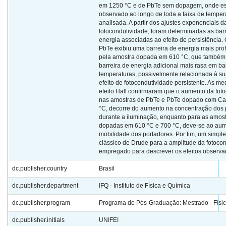
em 1250 °C e de PbTe sem dopagem, onde ess
observado ao longo de toda a faixa de temper
analisada. A partir dos ajustes exponenciais d
fotocondutividade, foram determinadas as bar
energia associadas ao efeito de persistência. 
PbTe exibiu uma barreira de energia mais pro
pela amostra dopada em 610 °C, que também
barreira de energia adicional mais rasa em ba
temperaturas, possivelmente relacionada à s
efeito de fotocondutividade persistente. As m
efeito Hall confirmaram que o aumento da fot
nas amostras de PbTe e PbTe dopado com C
°C, decorre do aumento na concentração dos 
durante a iluminação, enquanto para as amos
dopadas em 610 °C e 700 °C, deve-se ao au
mobilidade dos portadores. Por fim, um simpl
clássico de Drude para a amplitude da fotocon
empregado para descrever os efeitos observa
dc.publisher.country
Brasil
dc.publisher.department
IFQ - Instituto de Física e Química
dc.publisher.program
Programa de Pós-Graduação: Mestrado - Físi
dc.publisher.initials
UNIFEI