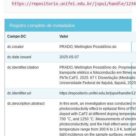
https://repositorio.unifei.edu.br/jspui/handle/1234
Registro completo de metadados
Campo DC
Valor
dc.creator
PRADO, Wellington Possidônio do
dc.date.issued
2025-05-07
dc.identifier.citation
PRADO, Wellington Possidônio do. Proprieda
transporte elétrico e fotoconducão em filmes e
PbTe:CaF2. 2025. 67 f. Dissertação (Mestrado 
Universidade Federal de Itajubá, Itajubá, 2025
dc.identifier.uri
https://repositorio.unifei.edu.br/jspui/handle
dc.description.abstract
In this work, an investigation was conducted in
photoconductivity effect in epitaxial films of 
doped with CaF2 at different doping temperatu
700 °C, and 1250 °C. Measurements of electrical
photoconductivity, and the Hall effect were car
temperature range from 300 K to 1.9 K, both wi
light incidence on the sample surfaces, reveal