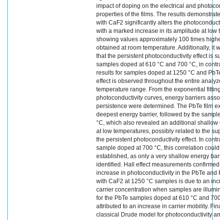
impact of doping on the electrical and photoc
properties of the films. The results demonstrat
with CaF2 significantly alters the photoconduct
with a marked increase in its amplitude at low
showing values approximately 100 times highe
obtained at room temperature. Additionally, it
that the persistent photoconductivity effect is 
samples doped at 610 °C and 700 °C, in contra
results for samples doped at 1250 °C and PbTe
effect is observed throughout the entire analy
temperature range. From the exponential fitting
photoconductivity curves, energy barriers asso
persistence were determined. The PbTe film ex
deepest energy barrier, followed by the sampl
°C, which also revealed an additional shallow 
at low temperatures, possibly related to the su
the persistent photoconductivity effect. In contra
sample doped at 700 °C, this correlation could
established, as only a very shallow energy bar
identified. Hall effect measurements confirmed 
increase in photoconductivity in the PbTe an
with CaF2 at 1250 °C samples is due to an inc
carrier concentration when samples are illum
for the PbTe samples doped at 610 °C and 700 °
attributed to an increase in carrier mobility. Fin
classical Drude model for photoconductivity a