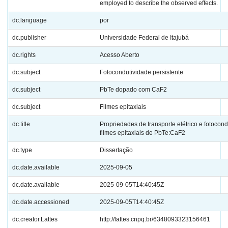
employed to describe the observed effects.
dc.language
por
dc.publisher
Universidade Federal de Itajubá
dc.rights
Acesso Aberto
dc.subject
Fotocondutividade persistente
dc.subject
PbTe dopado com CaF2
dc.subject
Filmes epitaxiais
dc.title
Propriedades de transporte elétrico e fotoco
filmes epitaxiais de PbTe:CaF2
dc.type
Dissertação
dc.date.available
2025-09-05
dc.date.available
2025-09-05T14:40:45Z
dc.date.accessioned
2025-09-05T14:40:45Z
dc.creator.Lattes
http://lattes.cnpq.br/6348093323156461