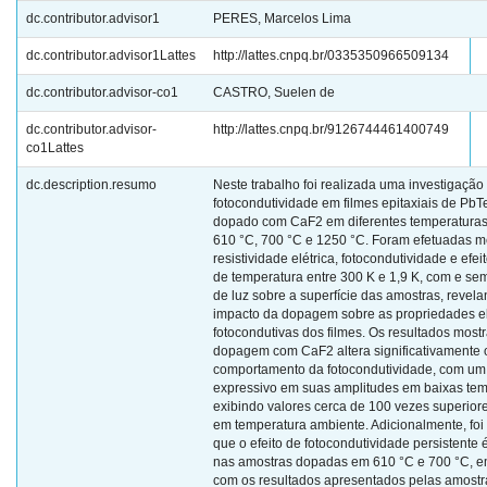
dc.contributor.advisor1
PERES, Marcelos Lima
dc.contributor.advisor1Lattes
http://lattes.cnpq.br/0335350966509134
dc.contributor.advisor-co1
CASTRO, Suelen de
dc.contributor.advisor-
http://lattes.cnpq.br/9126744461400749
co1Lattes
dc.description.resumo
Neste trabalho foi realizada uma investigação 
fotocondutividade em filmes epitaxiais de PbT
dopado com CaF2 em diferentes temperatura
610 °C, 700 °C e 1250 °C. Foram efetuadas 
resistividade elétrica, fotocondutividade e efeit
de temperatura entre 300 K e 1,9 K, com e sem
de luz sobre a superfície das amostras, revela
impacto da dopagem sobre as propriedades el
fotocondutivas dos filmes. Os resultados most
dopagem com CaF2 altera significativamente 
comportamento da fotocondutividade, com u
expressivo em suas amplitudes em baixas tem
exibindo valores cerca de 100 vezes superior
em temperatura ambiente. Adicionalmente, foi
que o efeito de fotocondutividade persistente 
nas amostras dopadas em 610 °C e 700 °C, e
com os resultados apresentados pelas amost