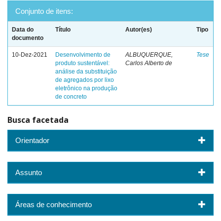
Conjunto de itens:
Data do
Título
Autor(es)
Tipo
documento
10-Dez-2021
Desenvolvimento de
ALBUQUERQUE,
Tese
produto sustentável:
Carlos Alberto de
análise da substituição
de agregados por lixo
eletrônico na produção
de concreto
Busca facetada
Orientador
Assunto
Áreas de conhecimento