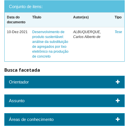
Conjunto de itens:
Data do
Título
Autor(es)
Tipo
documento
10-Dez-2021
Desenvolvimento de
ALBUQUERQUE,
Tese
produto sustentável:
Carlos Alberto de
análise da substituição
de agregados por lixo
eletrônico na produção
de concreto
Busca facetada
Orientador
Assunto
Áreas de conhecimento