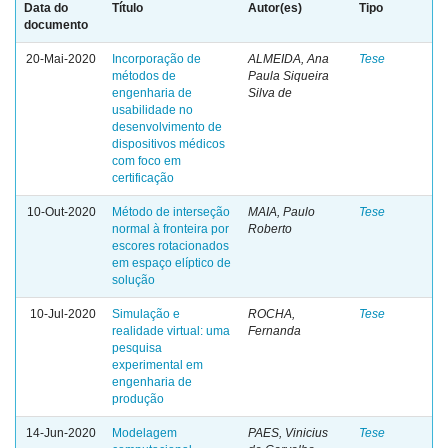
Data do
Título
Autor(es)
Tipo
documento
20-Mai-2020
Incorporação de
ALMEIDA, Ana
Tese
métodos de
Paula Siqueira
engenharia de
Silva de
usabilidade no
desenvolvimento de
dispositivos médicos
com foco em
certificação
10-Out-2020
Método de interseção
MAIA, Paulo
Tese
normal à fronteira por
Roberto
escores rotacionados
em espaço elíptico de
solução
10-Jul-2020
Simulação e
ROCHA,
Tese
realidade virtual: uma
Fernanda
pesquisa
experimental em
engenharia de
produção
14-Jun-2020
Modelagem
PAES, Vinicius
Tese