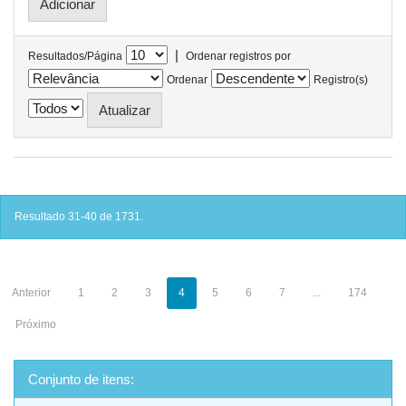
|
Resultados/Página
Ordenar registros por
Ordenar
Registro(s)
Resultado 31-40 de 1731.
Anterior
1
2
3
4
5
6
7
...
174
Próximo
Conjunto de itens: