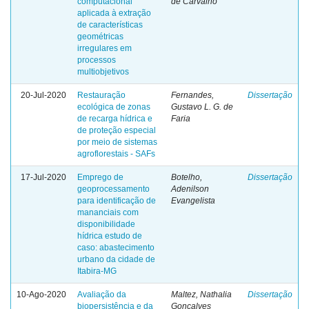
computacional
de Carvalho
aplicada à extração
de características
geométricas
irregulares em
processos
multiobjetivos
20-Jul-2020
Restauração
Fernandes,
Dissertação
ecológica de zonas
Gustavo L. G. de
de recarga hídrica e
Faria
de proteção especial
por meio de sistemas
agroflorestais - SAFs
17-Jul-2020
Emprego de
Botelho,
Dissertação
geoprocessamento
Adenilson
para identificação de
Evangelista
mananciais com
disponibilidade
hídrica estudo de
caso: abastecimento
urbano da cidade de
Itabira-MG
10-Ago-2020
Avaliação da
Maltez, Nathalia
Dissertação
biopersistência e da
Gonçalves