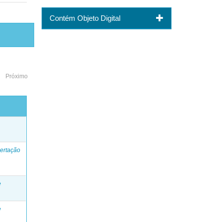
Contém Objeto Digital
Próximo
o
ertação
e
e