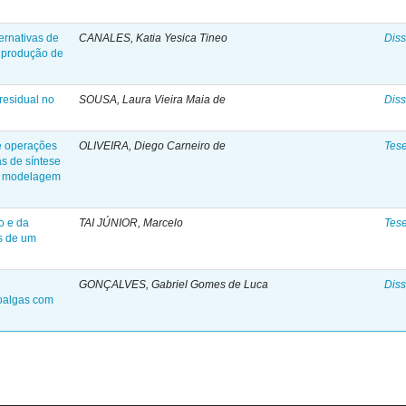
ernativas de
CANALES, Katia Yesica Tineo
Diss
a produção de
residual no
SOUSA, Laura Vieira Maia de
Diss
e operações
OLIVEIRA, Diego Carneiro de
Tes
s de síntese
 a modelagem
o e da
TAI JÚNIOR, Marcelo
Tes
s de um
GONÇALVES, Gabriel Gomes de Luca
Diss
roalgas com