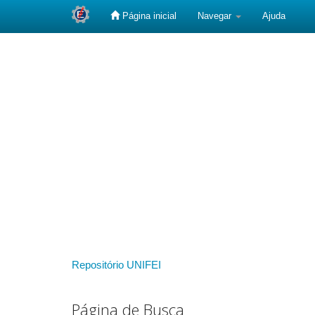
Página inicial
Navegar
Ajuda
Skip
navigation
Repositório UNIFEI
Página de Busca