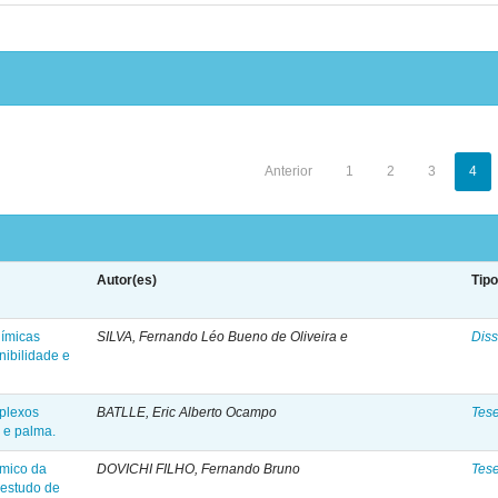
Anterior
1
2
3
4
Autor(es)
Tip
uímicas
SILVA, Fernando Léo Bueno de Oliveira e
Diss
nibilidade e
plexos
BATLLE, Eric Alberto Ocampo
Tes
a e palma.
ômico da
DOVICHI FILHO, Fernando Bruno
Tes
 estudo de