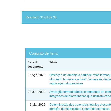
Resultado 31-38 de 38.
Conjunto de itens:
Data do
Título
documento
17-Ago-2023
Obtenção de amônia a partir de rotas termoq
utilizando biomassa animal: conversão, dispo
modelagem do processo
24-Jun-2019
Avaliação termodinâmica e ambiental de com
integrados de biorrefinarias que utilizam can
2-Mai-2022
Determinação dos potenciais técnico e econ
geração de eletricidade a partir da biomassa: