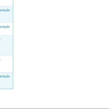
ertação
ertação
e
e
ertação