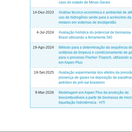
caso do estado de Minas Gerais
14-Dez-2023
Análise técnico-económica e ambiental de alt
uso de hidrogênio verde para o acréscimo d
metano em sistemas de biodigestão
4-Jul-2024
Avaliação holística do potencial de biomassa 
Brasil utilizando a ferramenta SIG
19-Ago-2024
Método para a determinação da sequência d
unitárias de limpeza e condicionamento de gá
para o processo Fischer-Tropsch, utilizando
em Aspen Plus
19-Set-2025
Avaliação experimental dos efeitos da pressã
presença de gases na deposição de parafina
petróleo do pré-sal brasileiro
9-Mar-2026
Modelagem em Aspen Plus da produção de
biocombustíveis a partir de biomassa de mic
liquefação hidrotérmica - HTI