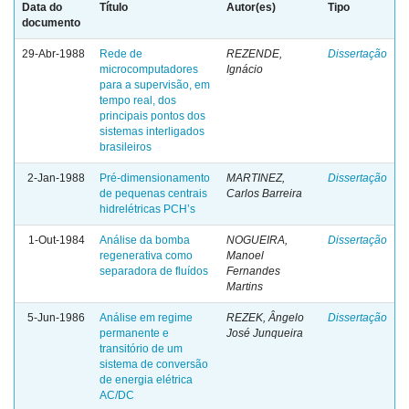
Data do
Título
Autor(es)
Tipo
documento
29-Abr-1988
Rede de
REZENDE,
Dissertação
microcomputadores
Ignácio
para a supervisão, em
tempo real, dos
principais pontos dos
sistemas interligados
brasileiros
2-Jan-1988
Pré-dimensionamento
MARTINEZ,
Dissertação
de pequenas centrais
Carlos Barreira
hidrelétricas PCH’s
1-Out-1984
Análise da bomba
NOGUEIRA,
Dissertação
regenerativa como
Manoel
separadora de fluídos
Fernandes
Martins
5-Jun-1986
Análise em regime
REZEK, Ângelo
Dissertação
permanente e
José Junqueira
transitório de um
sistema de conversão
de energia elétrica
AC/DC