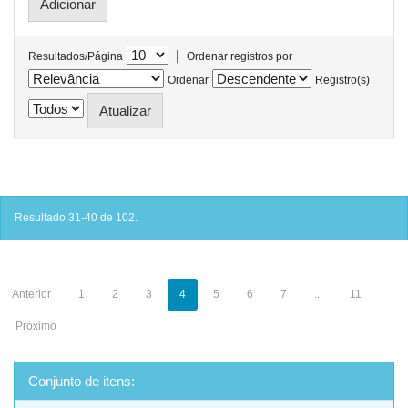
|
Resultados/Página
Ordenar registros por
Ordenar
Registro(s)
Resultado 31-40 de 102.
Anterior
1
2
3
4
5
6
7
...
11
Próximo
Conjunto de itens: