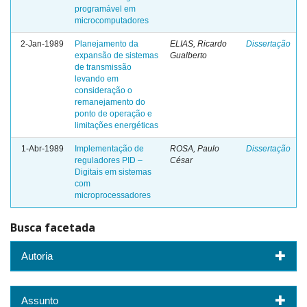
programável em
microcomputadores
2-Jan-1989
Planejamento da
ELIAS, Ricardo
Dissertação
expansão de sistemas
Gualberto
de transmissão
levando em
consideração o
remanejamento do
ponto de operação e
limitações energéticas
1-Abr-1989
Implementação de
ROSA, Paulo
Dissertação
reguladores PID –
César
Digitais em sistemas
com
microprocessadores
Busca facetada
Autoria
Assunto