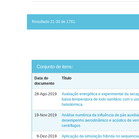
Resultado 21-30 de 1781.
Conjunto de itens:
Data do
Título
documento
28-Ago-2019
Avaliação energética e experimental da sec
baixa temperatura de lodo sanitário com o us
heliotérmica
19-Nov-2019
Análise numérica da influência de pás auxilia
desempenho aerodinâmico e acústico de vent
centrífugos
9-Dez-2019
Aplicação da simulação híbrida no sequenci