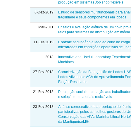
produção em sistemas Job shop flexíveis
6-Dez-2019
Estudo de sensores multifuncionais para anál
fragilidade e seus componentes em idosos
Mar-2011
Ensaios e avaliação elétrica de um novo proj
raios para sistemas de distribuição em média
11-Out-2019
Controle secundário aliado ao corte de carga
microrredes em condições operativas de ilh
2018
Innovative and Useful Laboratory Experiments 
Machines
27-Fev-2018
Caracterização da Biodigestão de Lodos UA
Lodos Ativados e ACV do Aproveitamento Ene
Biogás Resultante.
21-Fev-2018
Percepção social em relação aos trabalhador
e seleção de materiais recicláveis.
23-Fev-2018
Análise comparativa da apropriação de técni
participativas pelos conselhos gestores de U
Conservação das APAs Marinha Litoral Norte
da Mantiqueira/MG.