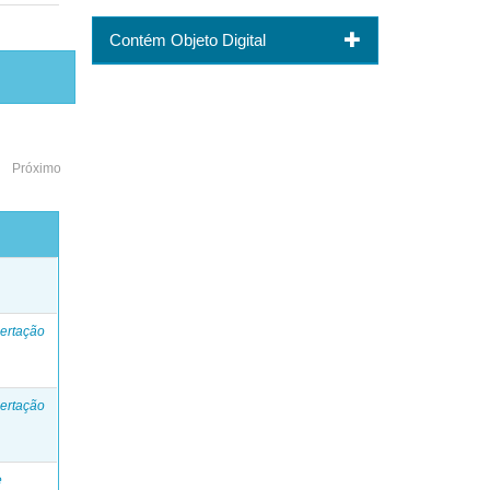
Contém Objeto Digital
Próximo
o
ertação
ertação
e