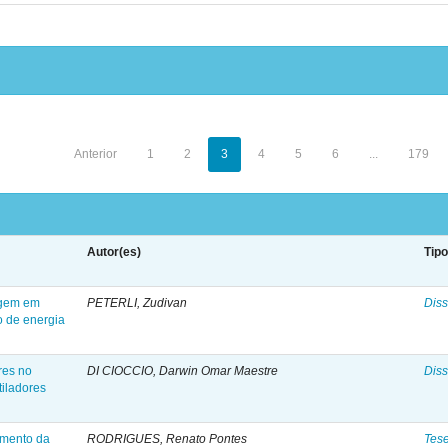
Anterior
1
2
3
4
5
6
...
179
Autor(es)
Tip
agem em
PETERLI, Zudivan
Diss
o de energia
res no
DI CIOCCIO, Darwin Omar Maestre
Diss
iladores
amento da
RODRIGUES, Renato Pontes
Tes