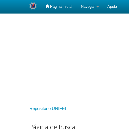
Página inicial
Navegar
Ajuda
Skip
navigation
Repositório UNIFEI
Página de Busca