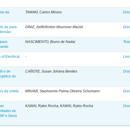
ise da
TAMAKI, Carlos Minoru
Diss
eto de para-
DINIZ, Aellfclêniton Mouroner Maciel
Diss
 tensão.
 para
NASCIMENTO, Bruno de Nadai
Tes
amento
of Electrical
-
Livr
SB e de
CAÑOTE, Susan Johana Benites
Diss
rgético do
es da coleta
MINAMI, Stephannie Palma Oliveira Schumann
Diss
cas
KAWAI, Rykio Rocha; KAWAI, Rykio Rocha
Diss
nidades de
/SP e Serra