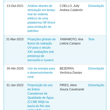
13-Out-2021
Análise através de
COELLO, Jully
Dissertação
simulação em tempo
Andrea Calderón
real do sistema
elétrico de uma
plataforma Off-Shore
para produção de
petróleo
31-Mar-2023
Projeções globais de
YAMAMOTO, Ana
Tese
fluxos de radiação
Letícia Campos
UV para o século
XXI: avaliações sob
presença de
aerossóis e nuvens
30-Abr-2020
Uso da energia para
BEZERRA,
Dissertação
o desenvolvimento
Verônica Dantas
rural
31-Jan-2022
Proposição de uso
PIRES, Aline
Dissertação
do Índice
Souza Cavalcante
Canadense de
Qualidade de Água
(CCME WQI) na
bacia do Rio das