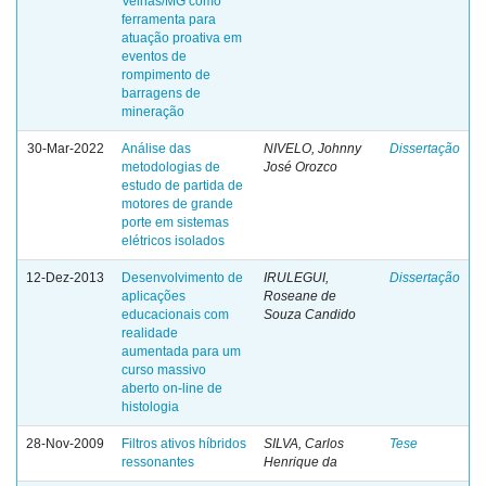
Velhas/MG como
ferramenta para
atuação proativa em
eventos de
rompimento de
barragens de
mineração
30-Mar-2022
Análise das
NIVELO, Johnny
Dissertação
metodologias de
José Orozco
estudo de partida de
motores de grande
porte em sistemas
elétricos isolados
12-Dez-2013
Desenvolvimento de
IRULEGUI,
Dissertação
aplicações
Roseane de
educacionais com
Souza Candido
realidade
aumentada para um
curso massivo
aberto on-line de
histologia
28-Nov-2009
Filtros ativos híbridos
SILVA, Carlos
Tese
ressonantes
Henrique da