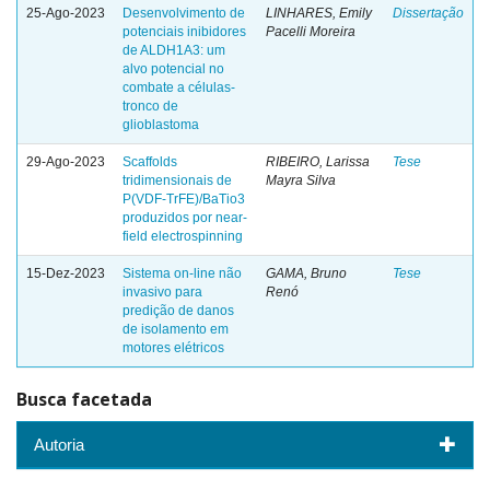
25-Ago-2023
Desenvolvimento de
LINHARES, Emily
Dissertação
potenciais inibidores
Pacelli Moreira
de ALDH1A3: um
alvo potencial no
combate a células-
tronco de
glioblastoma
29-Ago-2023
Scaffolds
RIBEIRO, Larissa
Tese
tridimensionais de
Mayra Silva
P(VDF-TrFE)/BaTio3
produzidos por near-
field electrospinning
15-Dez-2023
Sistema on-line não
GAMA, Bruno
Tese
invasivo para
Renó
predição de danos
de isolamento em
motores elétricos
Busca facetada
Autoria