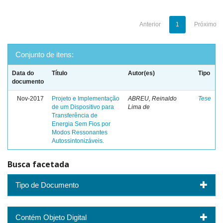
Anterior
1
Próximo
Conjunto de itens:
Data do
Título
Autor(es)
Tipo
documento
Nov-2017
Projeto e Implementação
ABREU, Reinaldo
Tese
de um Dispositivo para
Lima de
Transferência de
Energia Sem Fios por
Modos Ressonantes
Autossintonizáveis.
Busca facetada
Tipo de Documento
Contém Objeto Digital