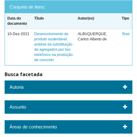
Conjunto de itens:
Data do
Título
Autor(es)
Tipo
documento
10-Dez-2021
Desenvolvimento de
ALBUQUERQUE,
Tese
produto sustentável:
Carlos Alberto de
análise da substituição
de agregados por lixo
eletrônico na produção
de concreto
Busca facetada
Autoria
Assunto
Áreas de conhecimento