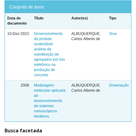
Conjunto de itens:
Data do
Título
Autor(es)
Tipo
documento
10-Dez-2021
Desenvolvimento
ALBUQUERQUE,
Tese
de produto
Carlos Alberto de
sustentável:
análise da
substituição de
agregados por lixo
eletrônico na
produção de
concreto
2008
Modelagem
ALBUQUERQUE,
Dissertação
molecular aplicada
Carlos Alberto de
ao
desenvolvimento
de sistemas
nanoscópicos
bioativos.
Busca facetada