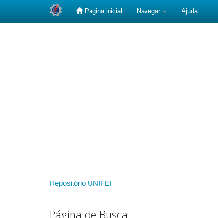
Página inicial
Navegar
Ajuda
Skip
navigation
Repositório UNIFEI
Página de Busca