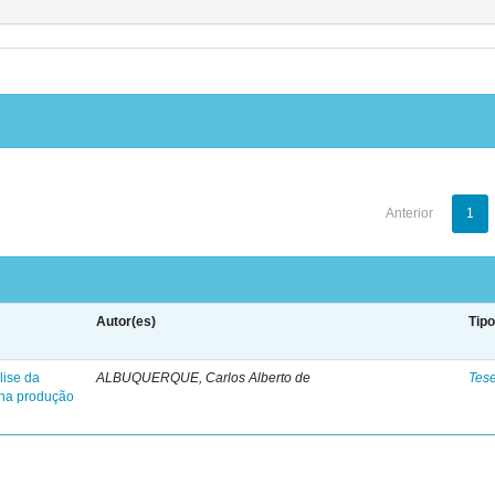
Anterior
1
Autor(es)
Tip
lise da
ALBUQUERQUE, Carlos Alberto de
Tes
o na produção