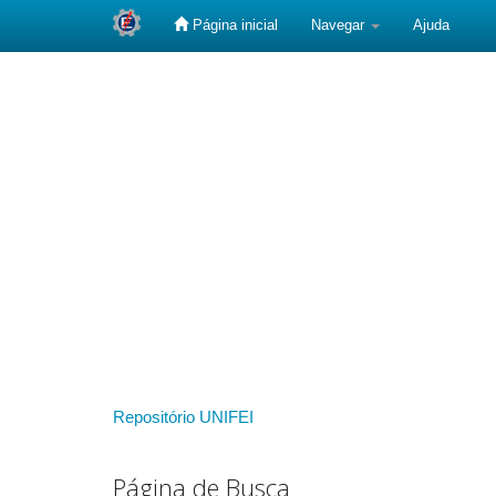
Página inicial
Navegar
Ajuda
Skip
navigation
Repositório UNIFEI
Página de Busca