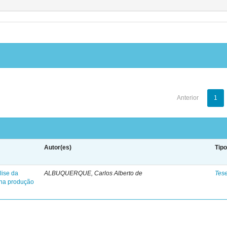
Anterior
1
Autor(es)
Tip
lise da
ALBUQUERQUE, Carlos Alberto de
Tes
o na produção