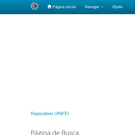
Página inicial
Navegar
Ajuda
Skip
navigation
Repositório UNIFEI
Página de Busca