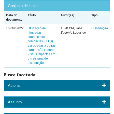
Conjunto de itens:
Data do
Título
Autor(es)
Tipo
documento
18-Out-2022
Utilização de
ALMEIDA, José
Dissertação
lâmpadas
Eugenio Lopes de
fluorescentes
compactas (LFCs)
associadas a outras
cargas não lineares
– seus impactos em
um sistema de
distribuição
Busca facetada
Autoria
Assunto