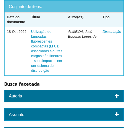
Conjunto de itens:
Data do
Título
Autor(es)
Tipo
documento
18-Out-2022
Utilização de
ALMEIDA, José
Dissertação
lâmpadas
Eugenio Lopes de
fluorescentes
compactas (LFCs)
associadas a outras
cargas não lineares
– seus impactos em
um sistema de
distribuição
Busca facetada
Autoria
Assunto