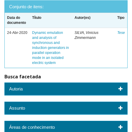
Conjunto de itens:
Data do
Título
Autor(es)
Tipo
documento
24-Abr-2020
Dynamic emulation
SILVA, Vinicius
Tese
and analysis of
Zimmermann
synchronous and
induction generators in
parallel operation
mode in an isolated
electric system
Busca facetada
Autoria
Assunto
Áreas de conhecimento