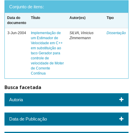
Conjunto de itens:
Data do
Título
Autor(es)
Tipo
documento
3-Jun-2004
Implementação de
SILVA, Vinicius
Dissertação
um Estimador de
Zimmermann
Velocidade em C++
em substituição ao
taco Gerador para
controle de
velocidade de Moter
de Corrente
Contínua
Busca facetada
Autoria
Data de Publicação