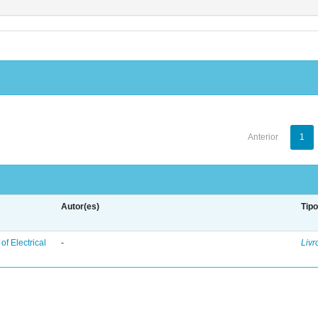
Anterior
1
Autor(es)
Tip
f Electrical
-
Livr