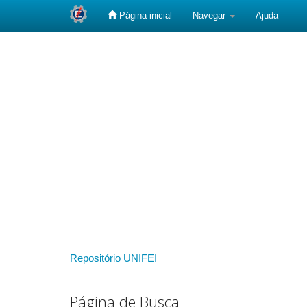
Página inicial
Navegar
Ajuda
Skip
navigation
Repositório UNIFEI
Página de Busca