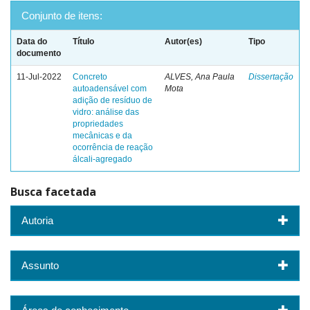
Conjunto de itens:
Data do
Título
Autor(es)
Tipo
documento
11-Jul-2022
Concreto
ALVES, Ana Paula
Dissertação
autoadensável com
Mota
adição de resíduo de
vidro: análise das
propriedades
mecânicas e da
ocorrência de reação
álcali-agregado
Busca facetada
Autoria
Assunto