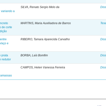
SILVA, Renato Sergio Melo da
Diss
 variando a
oncreto
MARTINS, Maria Auxiliadora de Barros
Tes
o de corte
ndição
entre
RIBEIRO, Tamara Aparecida Carvalho
Diss
o/aço e
e prata
BORBA, Laís Bomfim
Diss
e redutor
CAMPOS, Helen Vanessa Ferreira
Diss
o
rgamassas