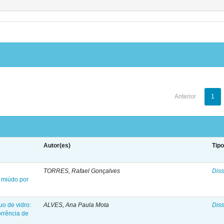
Anterior
1
Autor(es)
Tip
TORRES, Rafael Gonçalves
Diss
 miúdo por
o de vidro:
ALVES, Ana Paula Mota
Diss
rrência de