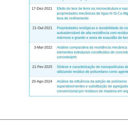
17-Dez-2021
Efeito do teor de ferro na microestrutura e nas
propriedades mecânicas de ligas Al-Si-Cu-Mg
taxa de resfriamento
21-Out-2021
Propriedades reológicas e durabilidade do c
autoadensável de alta resistência com resídu
mármore e granito e areia de exaustão de fu
3-Mar-2022
Análise comparativa da resistência mecânica 
elementos estruturais constituídos de concret
concreto/prfc
21-Fev-2025
Síntese e caracterização de nanopartículas d
utilizando resíduo de poliuretano como agent
20-Ago-2024
Análise da influência da adição de polímeros
superabsorventes e substituição de agregad
convencional por resíduos de madeira em a