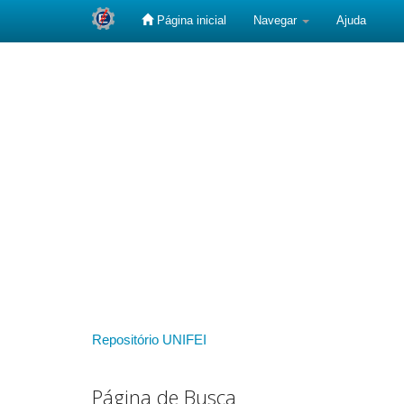
Página inicial
Navegar
Ajuda
Skip
navigation
Repositório UNIFEI
Página de Busca