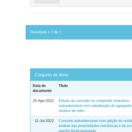
Resultado 1-7 de 7.
Conjunto de itens:
Data do
Título
documento
25-Ago-2022
Estudo da corrosão no compósito cimentício
autoadensável com substituição do agregado
resíduo de vidro
11-Jul-2022
Concreto autoadensável com adição de resídu
análise das propriedades mecânicas e da oco
reação álcali-agregado