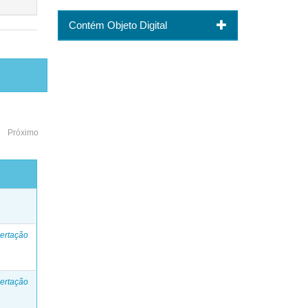
Contém Objeto Digital
Próximo
o
ertação
ertação