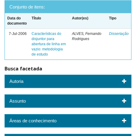
Conjunto de itens:
Data do
Título
Autor(es)
Tipo
documento
7-Jul-2006
Características do
ALVES, Fernando
Dissertação
disjuntor para
Rodrigues
abertura de linha em
vazio: metodologia
de estudo
Busca facetada
Autoria
Assunto
Áreas de conhecimento