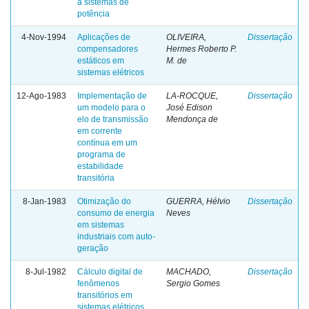
a sistemas de
potência
4-Nov-1994
Aplicações de
OLIVEIRA,
Dissertação
compensadores
Hermes Roberto P.
estáticos em
M. de
sistemas elétricos
12-Ago-1983
Implementação de
LA-ROCQUE,
Dissertação
um modelo para o
José Edison
elo de transmissão
Mendonça de
em corrente
contínua em um
programa de
estabilidade
transitória
8-Jan-1983
Otimização do
GUERRA, Hélvio
Dissertação
consumo de energia
Neves
em sistemas
industriais com auto-
geração
8-Jul-1982
Cálculo digital de
MACHADO,
Dissertação
fenômenos
Sergio Gomes
transitórios em
sistemas elétricos