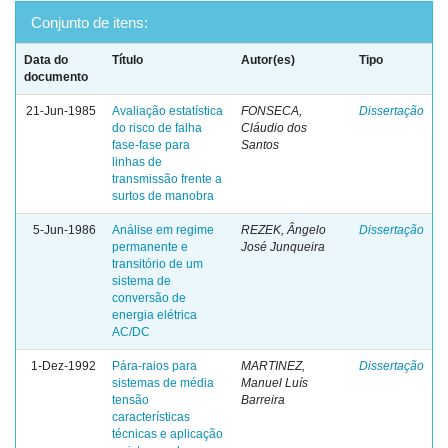
Conjunto de itens:
Data do
Título
Autor(es)
Tipo
documento
21-Jun-1985
Avaliação estatística
FONSECA,
Dissertação
do risco de falha
Cláudio dos
fase-fase para
Santos
linhas de
transmissão frente a
surtos de manobra
5-Jun-1986
Análise em regime
REZEK, Ângelo
Dissertação
permanente e
José Junqueira
transitório de um
sistema de
conversão de
energia elétrica
AC/DC
1-Dez-1992
Pára-raios para
MARTINEZ,
Dissertação
sistemas de média
Manuel Luís
tensão
Barreira
características
técnicas e aplicação