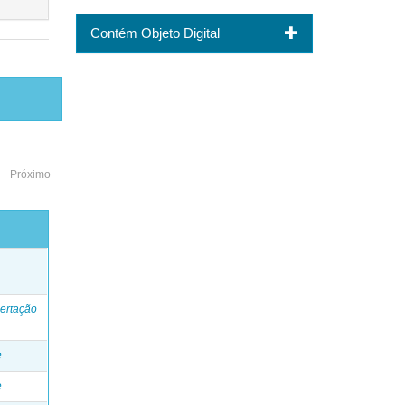
Contém Objeto Digital
Próximo
o
ertação
e
e