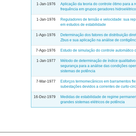
1-Jan-1976
Aplicação da teoria do controle ótimo para a 
frequência em grupos geradores hidroelétric
1-Jan-1976
Reguladores de tensão e velocidade: sua re
em estudos de estabilidade
1-Ago-1976
Determinação dos fatores de distribuição dir
Zbus e sua aplicação na análise de contigênc
7-Ago-1976
Estudo de simulação do controle automático 
1-Jan-1977
Método de determinação de índice qualitativo
segurança para a análise das condições oper
sistemas de potência
7-Mar-1977
Esforços termomecânicos em barramentos fle
subestações devidos a correntes de curto-circ
16-Dez-1979
Medidas de estabilidade de regime permane
grandes sistemas elétricos de potência