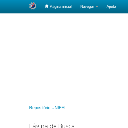
Página inicial
Navegar
Ajuda
Skip
navigation
Repositório UNIFEI
Página de Busca