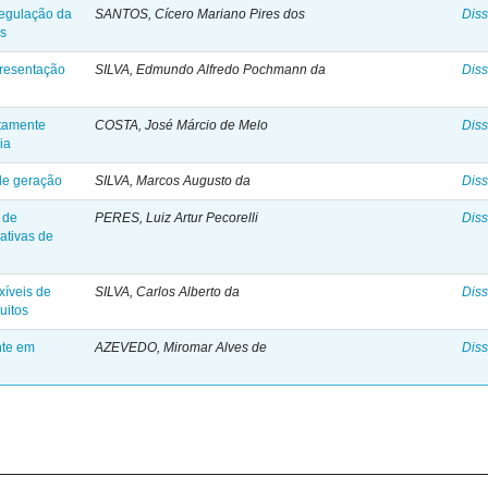
regulação da
SANTOS, Cícero Mariano Pires dos
Diss
os
presentação
SILVA, Edmundo Alfredo Pochmann da
Diss
etamente
COSTA, José Márcio de Melo
Diss
ia
de geração
SILVA, Marcos Augusto da
Diss
 de
PERES, Luiz Artur Pecorelli
Diss
ativas de
xíveis de
SILVA, Carlos Alberto da
Diss
uitos
nte em
AZEVEDO, Miromar Alves de
Diss