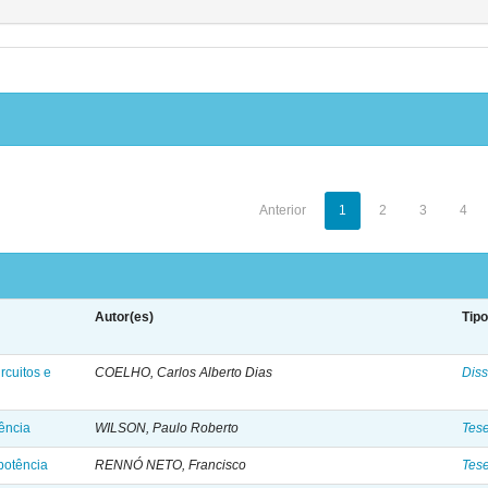
Anterior
1
2
3
4
Autor(es)
Tip
rcuitos e
COELHO, Carlos Alberto Dias
Diss
ência
WILSON, Paulo Roberto
Tes
potência
RENNÓ NETO, Francisco
Tes