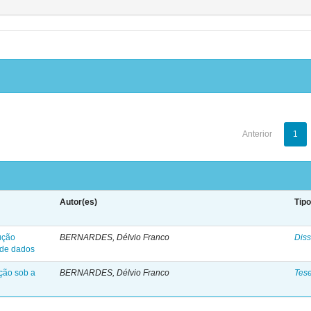
Anterior
1
Autor(es)
Tip
ução
BERNARDES, Délvio Franco
Diss
 de dados
ção sob a
BERNARDES, Délvio Franco
Tes