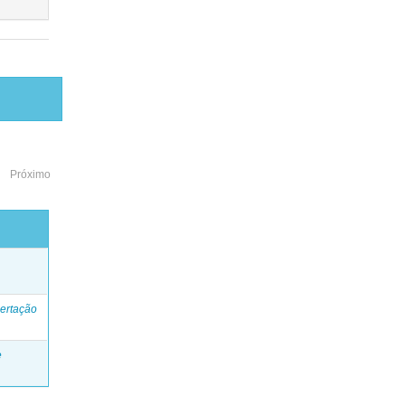
Próximo
o
ertação
e