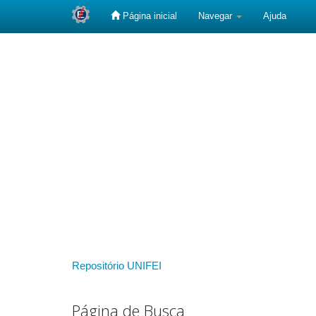
Página inicial
Navegar
Ajuda
Skip
navigation
Repositório UNIFEI
Página de Busca