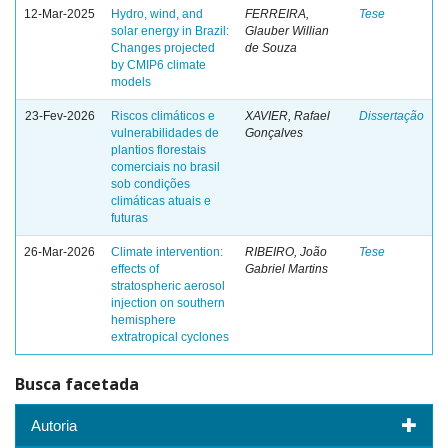
12-Mar-2025
Hydro, wind, and
FERREIRA,
Tese
solar energy in Brazil:
Glauber Willian
Changes projected
de Souza
by CMIP6 climate
models
23-Fev-2026
Riscos climáticos e
XAVIER, Rafael
Dissertação
vulnerabilidades de
Gonçalves
plantios florestais
comerciais no brasil
sob condições
climáticas atuais e
futuras
26-Mar-2026
Climate intervention:
RIBEIRO, João
Tese
effects of
Gabriel Martins
stratospheric aerosol
injection on southern
hemisphere
extratropical cyclones
Busca facetada
Autoria