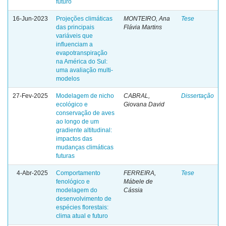
futuro
16-Jun-2023
Projeções climáticas
MONTEIRO, Ana
Tese
das principais
Flávia Martins
variáveis que
influenciam a
evapotranspiração
na América do Sul:
uma avaliação multi-
modelos
27-Fev-2025
Modelagem de nicho
CABRAL,
Dissertação
ecológico e
Giovana David
conservação de aves
ao longo de um
gradiente altitudinal:
impactos das
mudanças climáticas
futuras
4-Abr-2025
Comportamento
FERREIRA,
Tese
fenológico e
Mábele de
modelagem do
Cássia
desenvolvimento de
espécies florestais:
clima atual e futuro