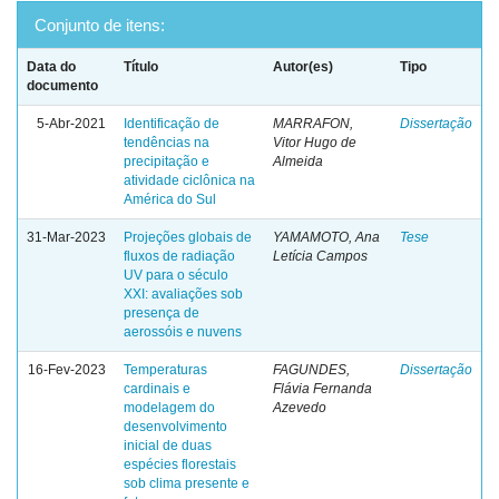
Conjunto de itens:
Data do
Título
Autor(es)
Tipo
documento
5-Abr-2021
Identificação de
MARRAFON,
Dissertação
tendências na
Vitor Hugo de
precipitação e
Almeida
atividade ciclônica na
América do Sul
31-Mar-2023
Projeções globais de
YAMAMOTO, Ana
Tese
fluxos de radiação
Letícia Campos
UV para o século
XXI: avaliações sob
presença de
aerossóis e nuvens
16-Fev-2023
Temperaturas
FAGUNDES,
Dissertação
cardinais e
Flávia Fernanda
modelagem do
Azevedo
desenvolvimento
inicial de duas
espécies florestais
sob clima presente e