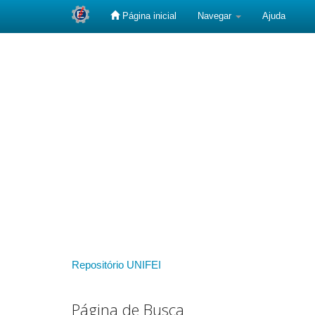
Página inicial
Navegar
Ajuda
Skip
navigation
Repositório UNIFEI
Página de Busca