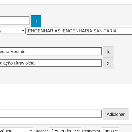
Ordenar
Registro(s)