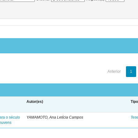
Anterior
1
Autor(es)
Tip
ara o século
YAMAMOTO, Ana Letícia Campos
Tes
 nuvens