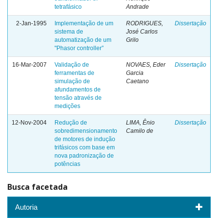
tetrafásico
Andrade
2-Jan-1995
Implementação de um
RODRIGUES,
Dissertação
sistema de
José Carlos
automatização de um
Grilo
"Phasor controller”
16-Mar-2007
Validação de
NOVAES, Eder
Dissertação
ferramentas de
Garcia
simulação de
Caetano
afundamentos de
tensão através de
medições
12-Nov-2004
Redução de
LIMA, Ênio
Dissertação
sobredimensionamento
Camilo de
de motores de indução
trifásicos com base em
nova padronização de
potências
Busca facetada
Autoria