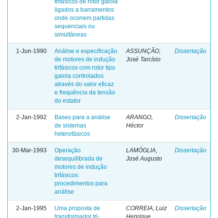
trifásicos de rotor gaiola
ligados a barramentos
onde ocorrem partidas
sequenciais ou
simultâneas
1-Jun-1990
Análise e especificação
ASSUNÇÃO,
Dissertação
de motores de indução
José Tarcísio
trifásicos com rotor tipo
gaiola controlados
através do valor eficaz
e frequência da tensão
do estator
2-Jan-1992
Bases para a análise
ARANGO,
Dissertação
de sistemas
Héctor
heterofásicos
30-Mar-1993
Operação
LAMÓGLIA,
Dissertação
desequilibrada de
José Augusto
motores de indução
trifásicos:
procedimentos para
análise
2-Jan-1995
Uma proposta de
CORREIA, Luiz
Dissertação
transformador tri-
Henrique