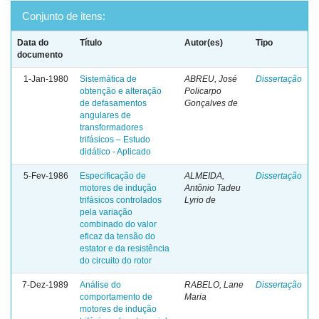
Conjunto de itens:
Data do
Título
Autor(es)
Tipo
documento
1-Jan-1980
Sistemática de
ABREU, José
Dissertação
obtenção e alteração
Policarpo
de defasamentos
Gonçalves de
angulares de
transformadores
trifásicos – Estudo
didático - Aplicado
5-Fev-1986
Especificação de
ALMEIDA,
Dissertação
motores de indução
Antônio Tadeu
trifásicos controlados
Lyrio de
pela variação
combinado do valor
eficaz da tensão do
estator e da resistência
do circuito do rotor
7-Dez-1989
Análise do
RABELO, Lane
Dissertação
comportamento de
Maria
motores de indução