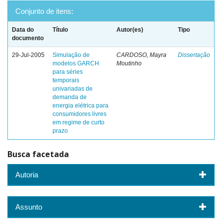
Conjunto de itens:
Data do
Título
Autor(es)
Tipo
documento
29-Jul-2005
Simulação de
CARDOSO, Mayra
Dissertação
modelos GARCH
Moutinho
para séries
temporais
univariadas de
demanda de
energia elétrica para
consumidores livres
em regime de curto
prazo
Busca facetada
Autoria
Assunto