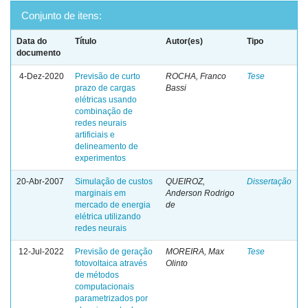
Conjunto de itens:
Data do
Título
Autor(es)
Tipo
documento
4-Dez-2020
Previsão de curto
ROCHA, Franco
Tese
prazo de cargas
Bassi
elétricas usando
combinação de
redes neurais
artificiais e
delineamento de
experimentos
20-Abr-2007
Simulação de custos
QUEIROZ,
Dissertação
marginais em
Anderson Rodrigo
mercado de energia
de
elétrica utilizando
redes neurais
12-Jul-2022
Previsão de geração
MOREIRA, Max
Tese
fotovoltaica através
Olinto
de métodos
computacionais
parametrizados por