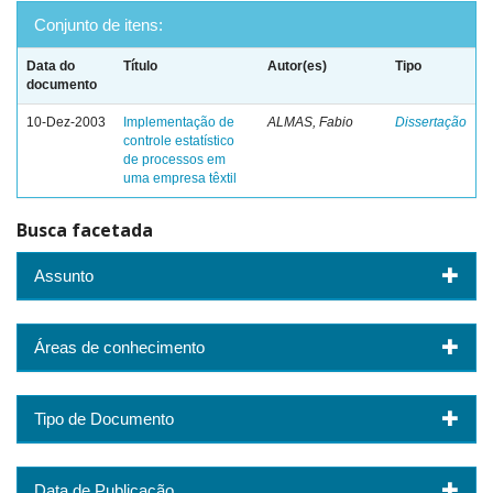
Conjunto de itens:
Data do
Título
Autor(es)
Tipo
documento
10-Dez-2003
Implementação de
ALMAS, Fabio
Dissertação
controle estatístico
de processos em
uma empresa têxtil
Busca facetada
Assunto
Áreas de conhecimento
Tipo de Documento
Data de Publicação