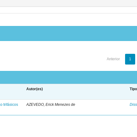
Anterior
1
Autor(es)
Tip
 trifásicos
AZEVEDO, Erick Menezes de
Diss