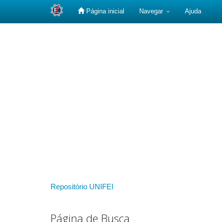
Página inicial
Navegar
Ajuda
Skip
navigation
Repositório UNIFEI
Página de Busca