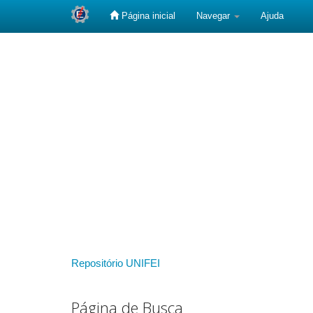
Página inicial
Navegar
Ajuda
Skip
navigation
Repositório UNIFEI
Página de Busca